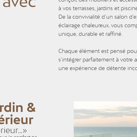
 avec
à vos terrasses, jardins et piscin
&
De la convivialité d’un salon d’
éclairage chaleureux, vous co
unique, durable et raffiné.
es
Chaque élément est pensé pour 
s’intégrer parfaitement à votre
une expérience de détente inc
rdin &
érieur
érieur…»