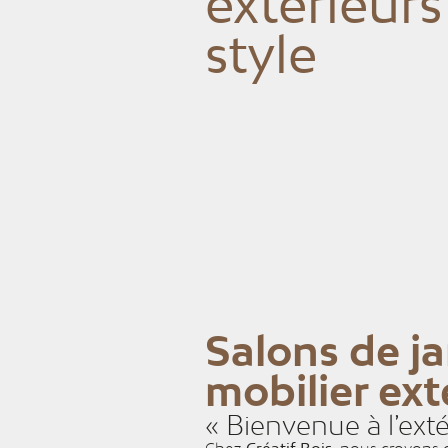
extérieurs
Créatif Bois /
style
Mobiliers 
Accessoir
Salons de ja
mobilier ext
« Bienvenue à l’ext